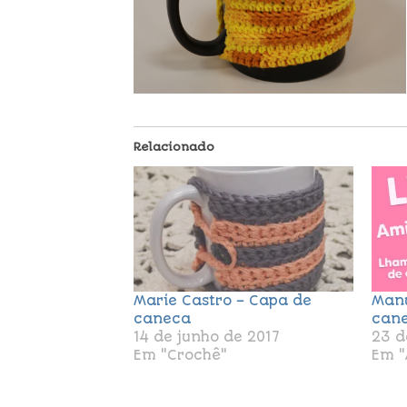
Relacionado
Marie Castro – Capa de
Manu
caneca
can
14 de junho de 2017
23 d
Em "Crochê"
Em "