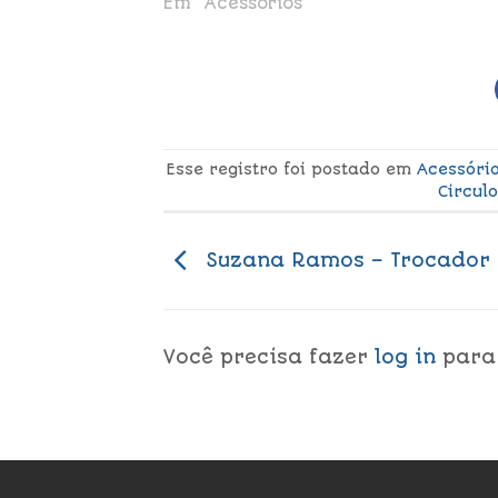
Em "Acessórios"
Esse registro foi postado em
Acessóri
Circul
Suzana Ramos – Trocador P
Você precisa fazer
log in
para