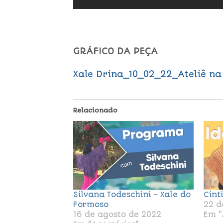
GRÁFICO DA PEÇA
Xale Drina_10_02_22_Ateliê na
Relacionado
Silvana Todeschini – Xale do
Cint
Formoso
22 d
16 de agosto de 2022
Em "