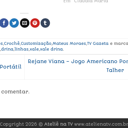
Em "Claudia Maria"
os
,
Crochê
,
Customização
,
Mateus Moraes
,
TV Gazeta
e marc
o
,
drina
,
linhas
,
xale
,
xale drina
.
Rejane Viana – Jogo Americano Po
ortátil
Talher
 comentar.
Copyright 2026 ©
Ateliê na TV
www.atelienatv.com.b