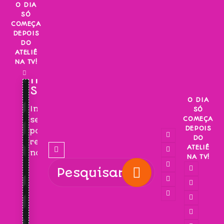
Skip
O DIA
SÓ
to
COMEÇA
content
DEPOIS
DO
ATELIÊ
NA TV!
INSCREVA-
SE!
O DIA
Inscreva-
SÓ
COMEÇA
se
DEPOIS
para
DO
receber
ATELIÊ
novidades!
NA TV!