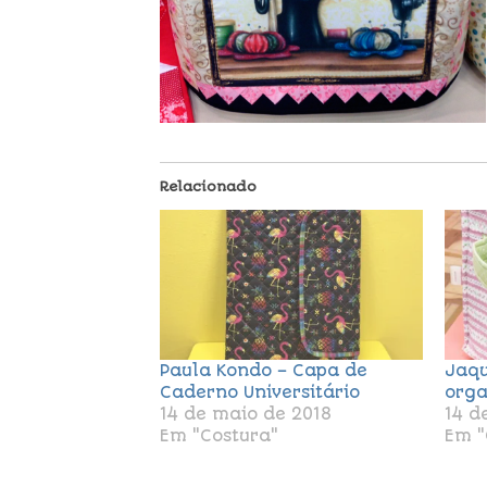
Relacionado
Paula Kondo – Capa de
Jaqu
Caderno Universitário
orga
14 de maio de 2018
14 d
Em "Costura"
Em "