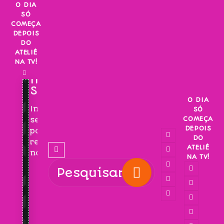
Skip
O DIA
SÓ
to
COMEÇA
content
DEPOIS
DO
ATELIÊ
NA TV!
INSCREVA-
SE!
O DIA
Inscreva-
SÓ
COMEÇA
se
DEPOIS
para
DO
receber
ATELIÊ
novidades!
NA TV!