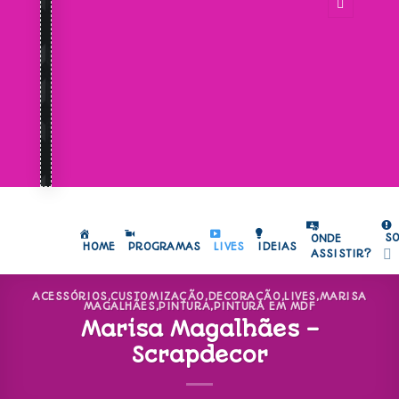
S
ONDE
HOME
PROGRAMAS
LIVES
IDEIAS
ASSISTIR?
ACESSÓRIOS
,
CUSTOMIZAÇÃO
,
DECORAÇÃO
,
LIVES
,
MARISA
MAGALHÃES
,
PINTURA
,
PINTURA EM MDF
Marisa Magalhães –
Scrapdecor