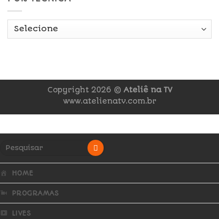
Copyright 2026 ©
Ateliê na TV
www.atelienatv.com.br
HOME
PROGRAMAS
LIVES