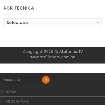
POR TÉCNICA
Copyright 2026 ©
Ateliê na TV
www.atelienatv.com.br
HOME
PROGRAMAS