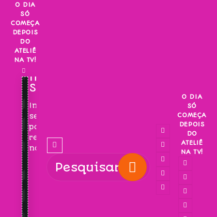
Skip
O DIA
SÓ
to
COMEÇA
content
DEPOIS
DO
ATELIÊ
NA TV!
INSCREVA-
SE!
O DIA
Inscreva-
SÓ
COMEÇA
se
DEPOIS
para
DO
receber
ATELIÊ
novidades!
NA TV!