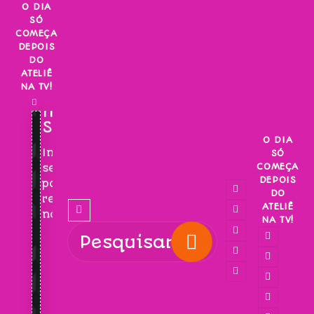
Skip
O DIA
SÓ
to
COMEÇA
content
DEPOIS
DO
ATELIÊ
NA TV!
INSCREVA-
SE!
O DIA
Inscreva-
SÓ
COMEÇA
se
DEPOIS
para
DO
receber
ATELIÊ
novidades!
NA TV!