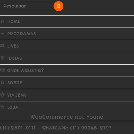
HOME
PROGRAMAS
LIVES
IDEIAS
ONDE ASSISTIR?
SOBRE
VIAGENS
LOJA
WooCommerce not Found
(11) 2501-0111 - WHATSAPP: (11) 99945-2797