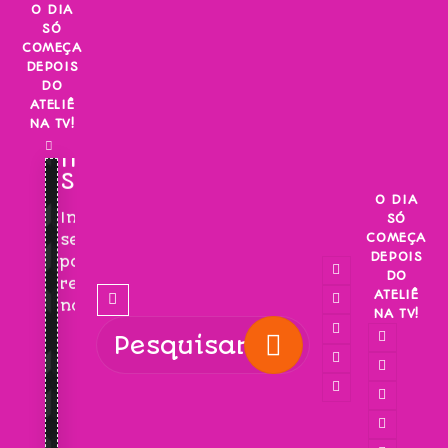
Skip
O DIA
SÓ
to
COMEÇA
content
DEPOIS
DO
ATELIÊ
NA TV!
INSCREVA-
SE!
O DIA
Inscreva-
SÓ
COMEÇA
se
DEPOIS
para
DO
receber
ATELIÊ
novidades!
NA TV!