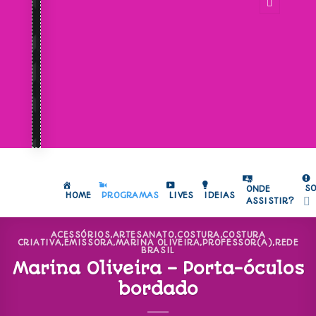
S
ONDE
HOME
PROGRAMAS
LIVES
IDEIAS
ASSISTIR?
ACESSÓRIOS
,
ARTESANATO
,
COSTURA
,
COSTURA
CRIATIVA
,
EMISSORA
,
MARINA OLIVEIRA
,
PROFESSOR(A)
,
REDE
BRASIL
Marina Oliveira – Porta-óculos
bordado