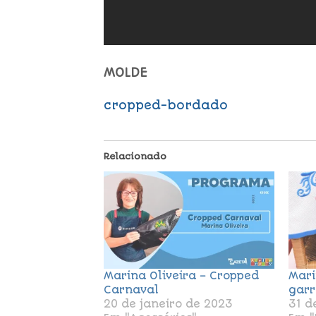
MOLDE
cropped-bordado
Relacionado
Marina Oliveira – Cropped
Mari
Carnaval
garr
20 de janeiro de 2023
31 d