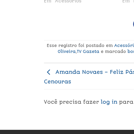
Em "Acessórios"
Em "
Esse registro foi postado em
Acessór
Oliveira
,
TV Gazeta
e marcado
bo
Amanda Novaes – Feliz Pá
Cenouras
Você precisa fazer
log in
para