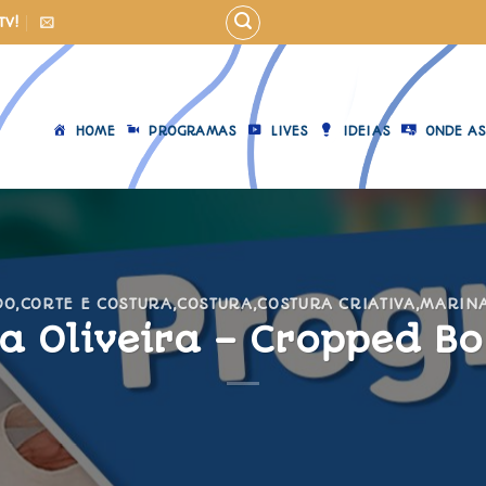
TV!
HOME
PROGRAMAS
LIVES
IDEIAS
ONDE AS
DO
,
CORTE E COSTURA
,
COSTURA
,
COSTURA CRIATIVA
,
MARINA
a Oliveira – Cropped B