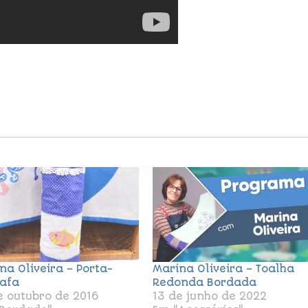
na Oliveira – Porta-
Marina Oliveira – Toalha
afa
Redonda Bordada
e outubro de 2016
13 de junho de 2022