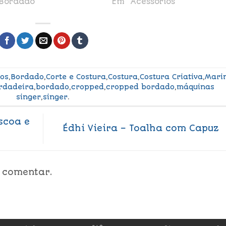
Bordado"
Em "Acessórios"
ios
,
Bordado
,
Corte e Costura
,
Costura
,
Costura Criativa
,
Mari
rdadeira
,
bordado
,
cropped
,
cropped bordado
,
máquinas
singer
,
singer
.
scoa e
Édhi Vieira – Toalha com Capuz
 comentar.