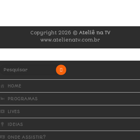
Copyright 2026 ©
Ateliê na TV
www.atelienatv.com.br
HOME
PROGRAMAS
LIVES
IDEIAS
ONDE ASSISTIR?