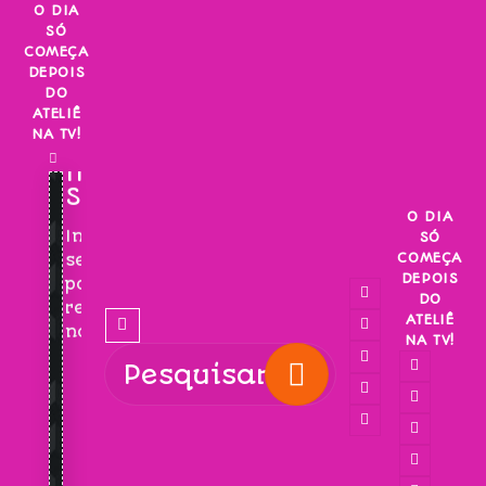
Skip
O DIA
SÓ
to
COMEÇA
content
DEPOIS
DO
ATELIÊ
NA TV!
INSCREVA-
SE!
O DIA
Inscreva-
SÓ
COMEÇA
se
DEPOIS
para
DO
receber
ATELIÊ
novidades!
NA TV!