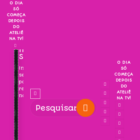
Skip
O DIA
SÓ
to
COMEÇA
content
DEPOIS
DO
ATELIÊ
NA TV!
INSCREVA-
SE!
O DIA
Inscreva-
SÓ
COMEÇA
se
DEPOIS
para
DO
receber
ATELIÊ
novidades!
NA TV!