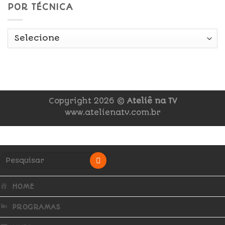
POR TÉCNICA
Copyright 2026 ©
Ateliê na TV
www.atelienatv.com.br
HOME
PROGRAMAS