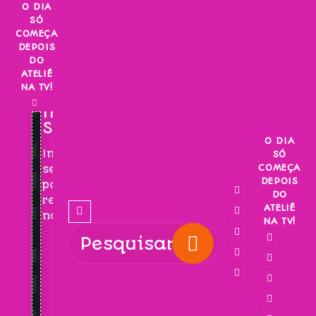
Skip
O DIA
SÓ
to
COMEÇA
content
DEPOIS
DO
ATELIÊ
NA TV!
INSCREVA-
SE!
O DIA
Inscreva-
SÓ
COMEÇA
se
DEPOIS
para
DO
receber
ATELIÊ
novidades!
NA TV!