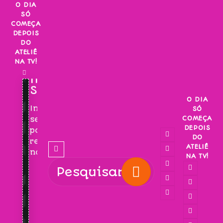
Skip
O DIA
SÓ
to
COMEÇA
content
DEPOIS
DO
ATELIÊ
NA TV!
INSCREVA-
SE!
O DIA
Inscreva-
SÓ
COMEÇA
se
DEPOIS
para
DO
receber
ATELIÊ
novidades!
NA TV!