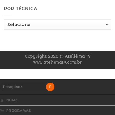
POR TÉCNICA
Copyright 2026 ©
Ateliê na TV
www.atelienatv.com.br
HOME
PROGRAMAS