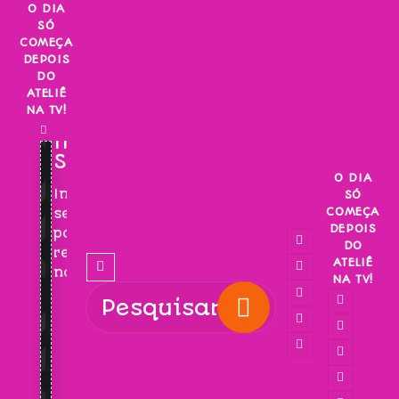
Skip
O DIA
SÓ
to
COMEÇA
content
DEPOIS
DO
ATELIÊ
NA TV!
INSCREVA-
SE!
O DIA
Inscreva-
SÓ
COMEÇA
se
DEPOIS
para
DO
receber
ATELIÊ
novidades!
NA TV!