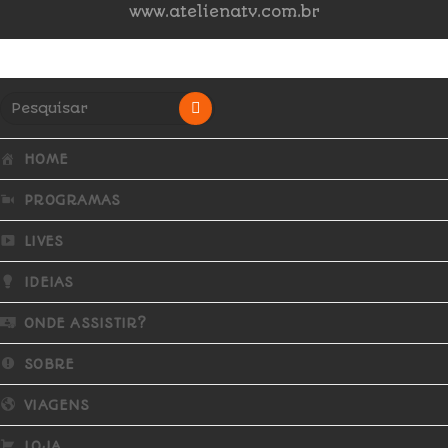
www.atelienatv.com.br
HOME
PROGRAMAS
LIVES
IDEIAS
ONDE ASSISTIR?
SOBRE
VIAGENS
LOJA