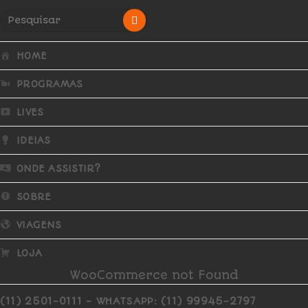
HOME
PROGRAMAS
LIVES
IDEIAS
ONDE ASSISTIR?
SOBRE
VIAGENS
LOJA
WooCommerce not Found
(11) 2501-0111 - WHATSAPP: (11) 99945-2797