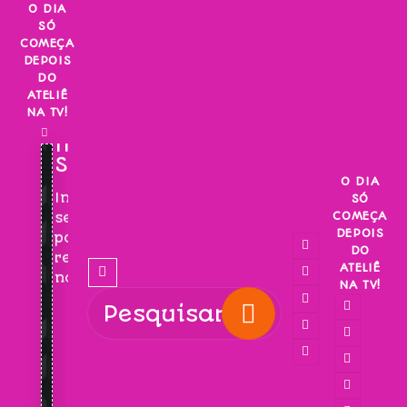
Skip
O DIA
SÓ
to
COMEÇA
content
DEPOIS
DO
ATELIÊ
NA TV!
INSCREVA-
SE!
O DIA
Inscreva-
SÓ
COMEÇA
se
DEPOIS
para
DO
receber
ATELIÊ
novidades!
NA TV!