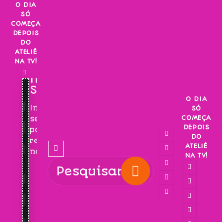
Skip
O DIA
SÓ
to
COMEÇA
content
DEPOIS
DO
ATELIÊ
NA TV!
INSCREVA-
SE!
O DIA
Inscreva-
SÓ
COMEÇA
se
DEPOIS
para
DO
receber
ATELIÊ
novidades!
NA TV!