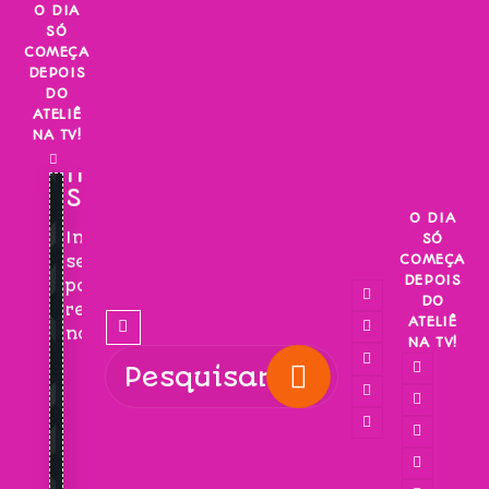
Skip
O DIA
SÓ
to
COMEÇA
content
DEPOIS
DO
ATELIÊ
NA TV!
INSCREVA-
SE!
O DIA
Inscreva-
SÓ
COMEÇA
se
DEPOIS
para
DO
receber
ATELIÊ
novidades!
NA TV!