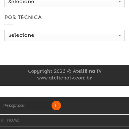
POR TÉCNICA
Copyright 2026 ©
Ateliê na TV
www.atelienatv.com.br
HOME