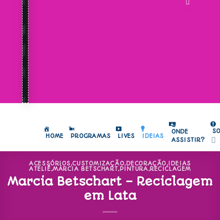
S
ONDE
HOME
PROGRAMAS
LIVES
IDEIAS
ASSISTIR?
ACESSÓRIOS
,
CUSTOMIZAÇÃO
,
DECORAÇÃO
,
IDEIAS
ATELIÊ
,
MÁRCIA BETSCHART
,
PINTURA
,
RECICLAGEM
Marcia Betschart – Reciclagem
em Lata