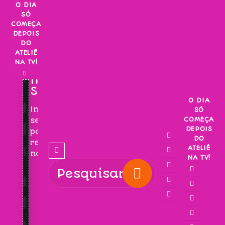
Skip
O DIA
SÓ
to
COMEÇA
content
DEPOIS
DO
ATELIÊ
NA TV!
INSCREVA-
SE!
O DIA
Inscreva-
SÓ
COMEÇA
se
DEPOIS
para
DO
receber
ATELIÊ
novidades!
NA TV!