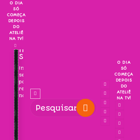
Skip
O DIA
SÓ
to
COMEÇA
content
DEPOIS
DO
ATELIÊ
NA TV!
INSCREVA-
SE!
O DIA
Inscreva-
SÓ
COMEÇA
se
DEPOIS
para
DO
receber
ATELIÊ
novidades!
NA TV!