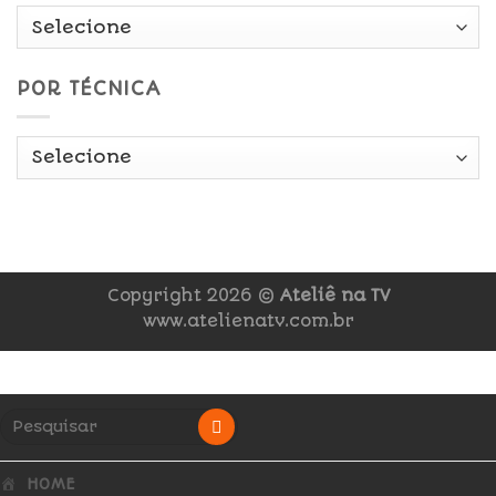
POR TÉCNICA
Copyright 2026 ©
Ateliê na TV
www.atelienatv.com.br
HOME