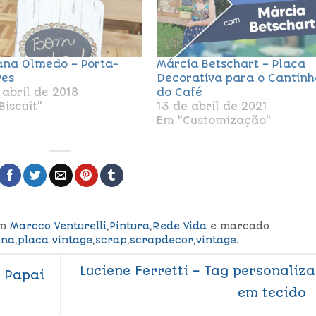
ana Olmedo – Porta-
Márcia Betschart – Placa
es
Decorativa para o Cantinh
 abril de 2018
do Café
Biscuit"
13 de abril de 2021
Em "Customização"
em
Marcco Venturelli
,
Pintura
,
Rede Vida
e marcado
ina
,
placa vintage
,
scrap
,
scrapdecor
,
vintage
.
Luciene Ferretti – Tag personaliz
 Papai
em tecido