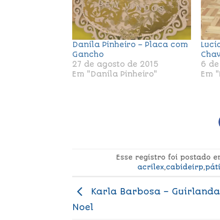
Danila Pinheiro – Placa com
Luci
Gancho
Chav
27 de agosto de 2015
6 de
Em "Danila Pinheiro"
Em "
Esse registro foi postado 
acrilex
,
cabideirp
,
pát
Karla Barbosa – Guirlanda
Noel