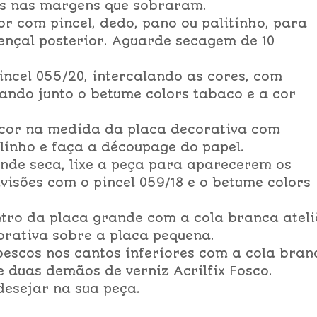
los nas margens que sobraram.
or com pincel, dedo, pano ou palitinho, para
ençal posterior. Aguarde secagem de 10
incel 055/20, intercalando as cores, com
ando junto o betume colors tabaco e a cor
ecor na medida da placa decorativa com
linho e faça a découpage do papel.
nde seca, lixe a peça para aparecerem os
visões com o pincel 059/18 e o betume colors
ntro da placa grande com a cola branca ateli
orativa sobre a placa pequena.
bescos nos cantos inferiores com a cola bran
ue duas demãos de verniz Acrilfix Fosco.
 desejar na sua peça.