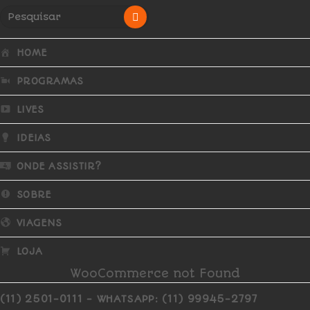
HOME
PROGRAMAS
LIVES
IDEIAS
ONDE ASSISTIR?
SOBRE
VIAGENS
LOJA
WooCommerce not Found
(11) 2501-0111 - WHATSAPP: (11) 99945-2797