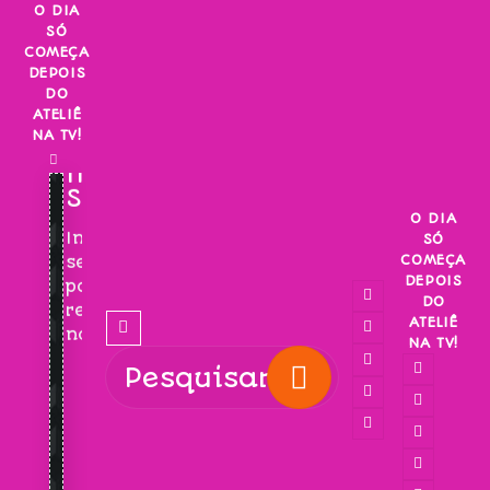
Skip
O DIA
SÓ
to
COMEÇA
content
DEPOIS
DO
ATELIÊ
NA TV!
INSCREVA-
SE!
O DIA
Inscreva-
SÓ
COMEÇA
se
DEPOIS
para
DO
receber
ATELIÊ
novidades!
NA TV!