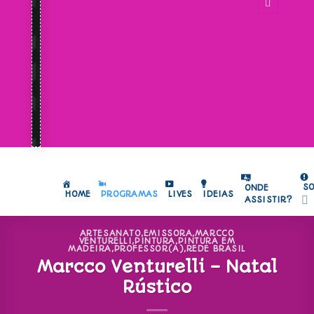
S
ONDE
HOME
PROGRAMAS
LIVES
IDEIAS
ASSISTIR?
ARTESANATO
,
EMISSORA
,
MARCCO
VENTURELLI
,
PINTURA
,
PINTURA EM
MADEIRA
,
PROFESSOR(A)
,
REDE BRASIL
Marcco Venturelli – Natal
Rústico