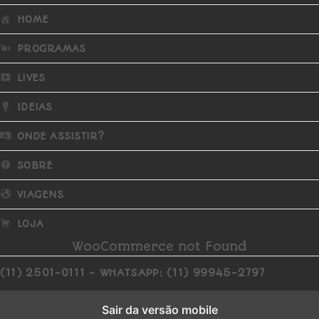
HOME
PROGRAMAS
LIVES
IDEIAS
ONDE ASSISTIR?
SOBRE
VIAGENS
LOJA
WooCommerce not Found
(11) 2501-0111 - WHATSAPP: (11) 99945-2797
Sair da versão mobile