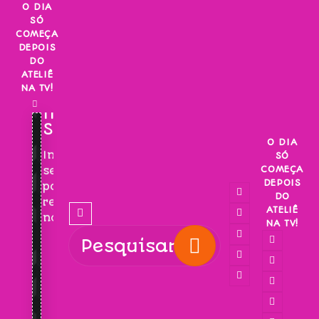
Skip
O DIA
SÓ
to
COMEÇA
content
DEPOIS
DO
ATELIÊ
NA TV!
INSCREVA-
SE!
O DIA
Inscreva-
SÓ
COMEÇA
se
DEPOIS
para
DO
receber
ATELIÊ
novidades!
NA TV!