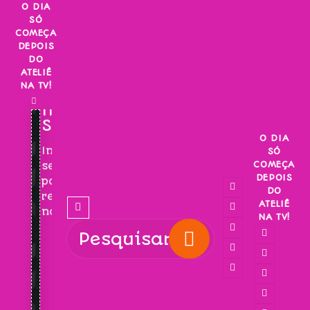
Skip
O DIA
SÓ
to
COMEÇA
content
DEPOIS
DO
ATELIÊ
NA TV!
INSCREVA-
SE!
O DIA
Inscreva-
SÓ
COMEÇA
se
DEPOIS
para
DO
receber
ATELIÊ
novidades!
NA TV!