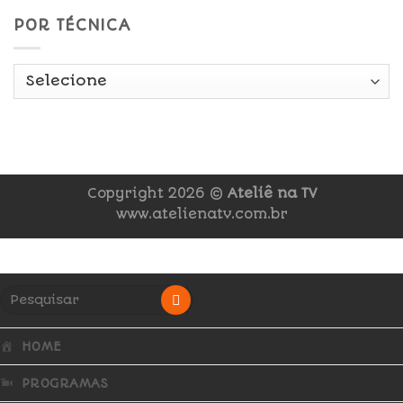
POR TÉCNICA
Copyright 2026 ©
Ateliê na TV
www.atelienatv.com.br
HOME
PROGRAMAS