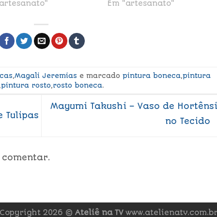
artesanato"
Em "artesanato"
cas
,
Magali Jeremias
e marcado
pintura boneca
,
pintura
,
pintura rosto
,
rosto boneca
.
Mayumi Takushi – Vaso de Hortêns
 Tulipas
no Tecido
 comentar.
Copyright 2026 ©
Ateliê na TV
www.atelienatv.com.b