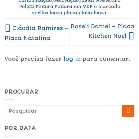
Customização
,
Decoração
,
Ideias Ateliê
,
Luiz
Poletti
,
Pintura
,
Pintura em MDF
e marcado
acrilex
,
lousa
,
placa
,
placa lousa
.
Roseli Daniel – Placa
Cláudia Ramires –
Kitchen Noel
Placa Natalina
Você precisa fazer
log in
para comentar.
PROCURAR
POR DATA