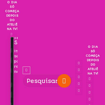
Skip
O DIA
SÓ
to
COMEÇA
content
DEPOIS
DO
ATELIÊ
NA TV!
INSCREVA-
SE!
O DIA
Inscreva-
SÓ
COMEÇA
se
DEPOIS
para
DO
receber
ATELIÊ
novidades!
NA TV!