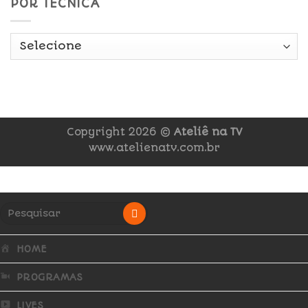
POR TÉCNICA
Copyright 2026 ©
Ateliê na TV
www.atelienatv.com.br
HOME
PROGRAMAS
LIVES