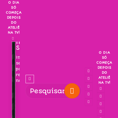
Skip
O DIA
SÓ
to
COMEÇA
content
DEPOIS
DO
ATELIÊ
NA TV!
INSCREVA-
SE!
O DIA
Inscreva-
SÓ
COMEÇA
se
DEPOIS
para
DO
receber
ATELIÊ
novidades!
NA TV!