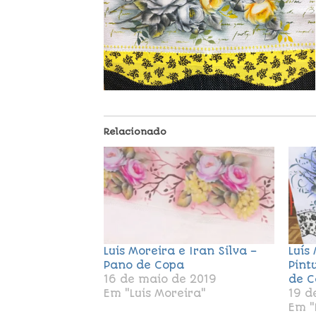
Relacionado
Luis Moreira e Iran Silva –
Luís
Pano de Copa
Pint
16 de maio de 2019
de C
Em "Luis Moreira"
19 d
Em "