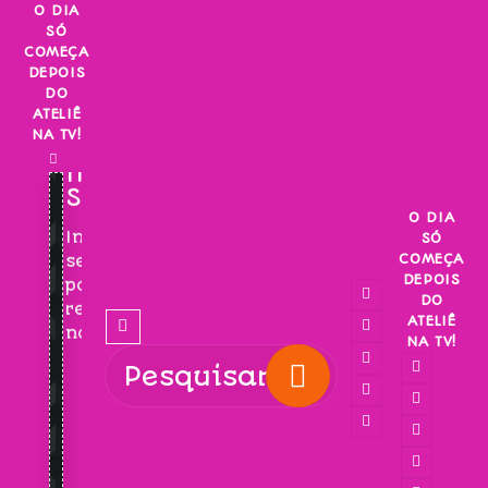
Skip
O DIA
SÓ
to
COMEÇA
content
DEPOIS
DO
ATELIÊ
NA TV!
INSCREVA-
SE!
O DIA
Inscreva-
SÓ
COMEÇA
se
DEPOIS
para
DO
receber
ATELIÊ
novidades!
NA TV!