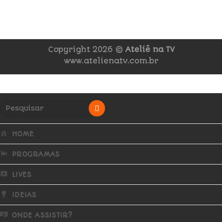
Copyright 2026 ©
Ateliê na TV
www.atelienatv.com.br
HOME
PROGRAMAS
LIVES
IDEIAS
ONDE ASSISTIR?