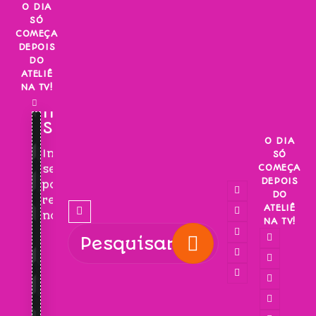
Skip
O DIA
SÓ
to
COMEÇA
content
DEPOIS
DO
ATELIÊ
NA TV!
INSCREVA-
SE!
O DIA
Inscreva-
SÓ
COMEÇA
se
DEPOIS
para
DO
receber
ATELIÊ
novidades!
NA TV!