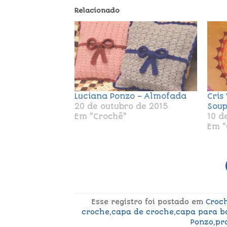
Relacionado
Luciana Ponzo – Almofada
Cris
20 de outubro de 2015
Soup
Em "Crochê"
10 d
Em "
Esse registro foi postado em
Croc
croche
,
capa de croche
,
capa para b
Ponzo
,
pr