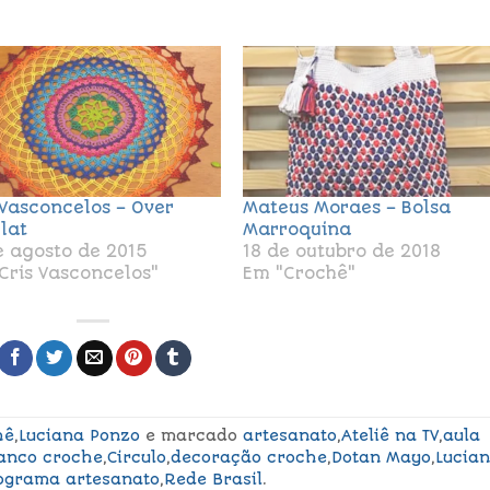
 Vasconcelos – Over
Mateus Moraes – Bolsa
lat
Marroquina
e agosto de 2015
18 de outubro de 2018
Cris Vasconcelos"
Em "Crochê"
hê
,
Luciana Ponzo
e marcado
artesanato
,
Ateliê na TV
,
aula
anco croche
,
Circulo
,
decoração croche
,
Dotan Mayo
,
Lucia
ograma artesanato
,
Rede Brasil
.