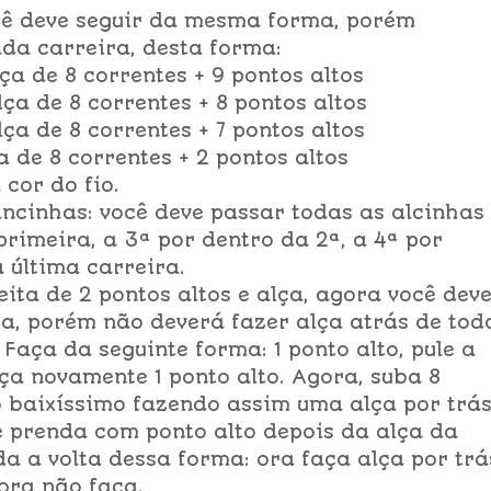
ocê deve seguir da mesma forma, porém
da carreira, desta forma:
lça de 8 correntes + 9 pontos altos
lça de 8 correntes + 8 pontos altos
lça de 8 correntes + 7 pontos altos
a de 8 correntes + 2 pontos altos
 cor do fio.
ncinhas: você deve passar todas as alcinhas
primeira, a 3ª por dentro da 2ª, a 4ª por
a última carreira.
eita de 2 pontos altos e alça, agora você dev
lça, porém não deverá fazer alça atrás de tod
 Faça da seguinte forma: 1 ponto alto, pule a
aça novamente 1 ponto alto. Agora, suba 8
o baixíssimo fazendo assim uma alça por trá
e prenda com ponto alto depois da alça da
da a volta dessa forma: ora faça alça por trá
 ora não faça.