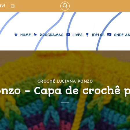
TV!
HOME
PROGRAMAS
LIVES
IDEIAS
ONDE AS
CROCHÊ
,
LUCIANA PONZO
onzo – Capa de crochê 