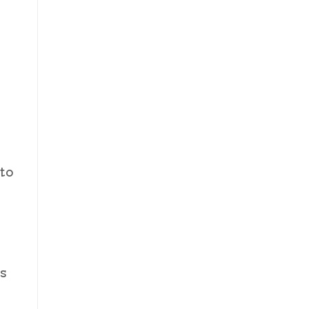
to
as