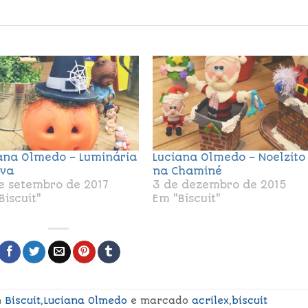
ana Olmedo – Luminária
Luciana Olmedo – Noelzito
iva
na Chaminé
e setembro de 2017
3 de dezembro de 2015
Biscuit"
Em "Biscuit"
m
Biscuit
,
Luciana Olmedo
e marcado
acrilex
,
biscuit