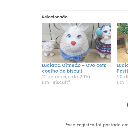
Relacionado
Luciana Olmedo – Ovo com
Luci
coelho de biscuit
Fest
11 de março de 2016
20 d
Em "Biscuit"
Em "
Esse registro foi postado e