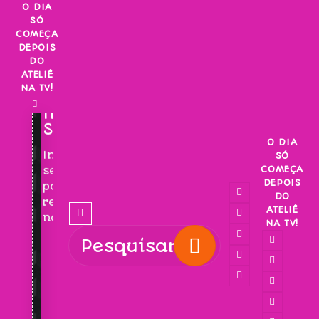
Skip
O DIA
SÓ
to
COMEÇA
content
DEPOIS
DO
ATELIÊ
NA TV!
INSCREVA-
SE!
O DIA
Inscreva-
SÓ
COMEÇA
se
DEPOIS
para
DO
receber
ATELIÊ
novidades!
NA TV!