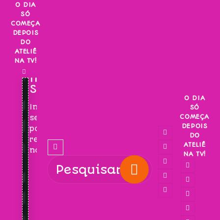
Skip
O DIA
SÓ
to
COMEÇA
content
DEPOIS
DO
ATELIÊ
NA TV!
INSCREVA-
SE!
O DIA
Inscreva-
SÓ
COMEÇA
se
DEPOIS
para
DO
receber
ATELIÊ
novidades!
NA TV!