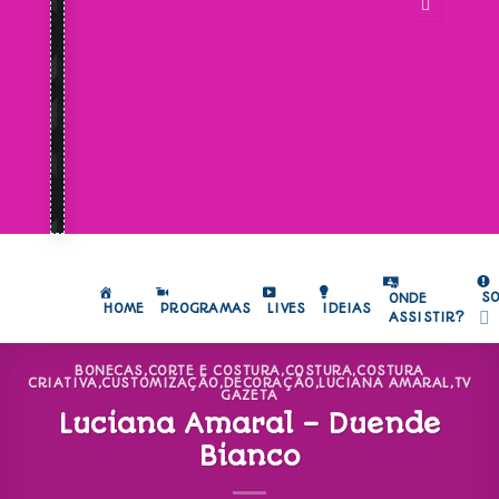
S
ONDE
HOME
PROGRAMAS
LIVES
IDEIAS
ASSISTIR?
BONECAS
,
CORTE E COSTURA
,
COSTURA
,
COSTURA
CRIATIVA
,
CUSTOMIZAÇÃO
,
DECORAÇÃO
,
LUCIANA AMARAL
,
TV
GAZETA
Luciana Amaral – Duende
Bianco