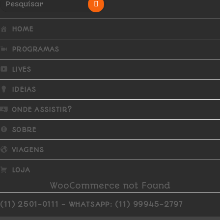
HOME
PROGRAMAS
LIVES
IDEIAS
ONDE ASSISTIR?
SOBRE
VIAGENS
LOJA
WooCommerce not Found
(11) 2501-0111 - WHATSAPP: (11) 99945-2797