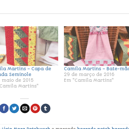
la Martins – Capa de
Camila Martins – Bate-mã
da Seminole
29 de março de 2016
e maio de 2015
Em "Camila Martins"
Camila Martins"
a
,
Lígia Mara
,
Patchwork
e marcado
barrado patch
,
barrad