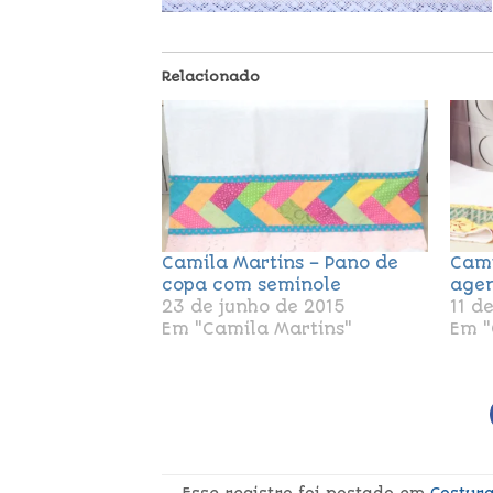
Relacionado
Camila Martins – Pano de
Cami
copa com seminole
agen
23 de junho de 2015
11 d
Em "Camila Martins"
Em "
Esse registro foi postado em
Costur