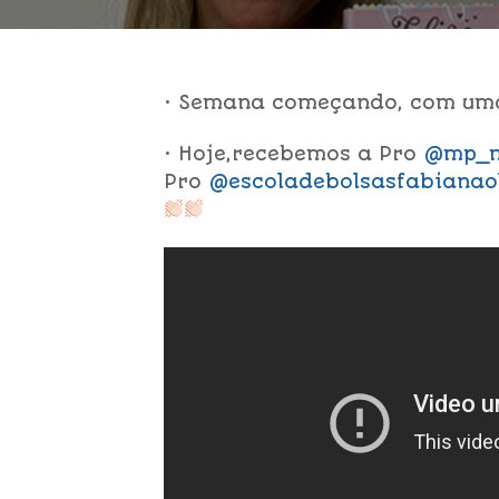
• Semana começando, com uma
• Hoje,recebemos a Pro
@mp_m
Pro
@escoladebolsasfabianaol