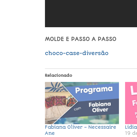
MOLDE E PASSO A PASSO
choco-case-diversão
Relacionado
Fabiana Oliver – Necessaire
Lidi
Ane
19 d