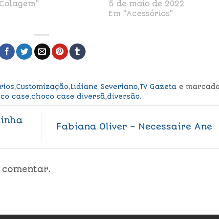
"Colagem"
5 de maio de 2022
Em "Acessórios"
rios
,
Customização
,
Lidiane Severiano
,
TV Gazeta
e marcad
co case
,
choco case diversã
,
diversão
.
dinha
Fabiana Oliver – Necessaire Ane
 comentar.