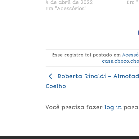
4 de abril de 2022
Em 
Em "Acessórios"
Esse registro foi postado em
Acessó
case
,
choco
,
cho
Roberta Rinaldi – Almofa
Coelho
Você precisa fazer
log in
para