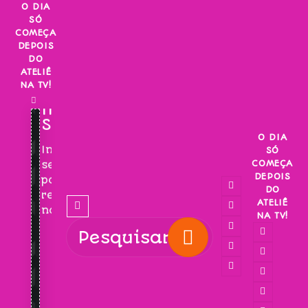
Skip
O DIA
SÓ
to
COMEÇA
content
DEPOIS
DO
ATELIÊ
NA TV!
INSCREVA-
SE!
O DIA
Inscreva-
SÓ
COMEÇA
se
DEPOIS
para
DO
receber
ATELIÊ
novidades!
NA TV!