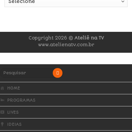
Copyright 2026 ©
Ateliê na TV
www.atelienatv.com.br
HOME
PROGRAMAS
LIVES
IDEIAS