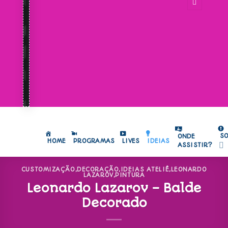
S
ONDE
HOME
PROGRAMAS
LIVES
IDEIAS
ASSISTIR?
CUSTOMIZAÇÃO
,
DECORAÇÃO
,
IDEIAS ATELIÊ
,
LEONARDO
LAZAROV
,
PINTURA
Leonardo Lazarov – Balde
Decorado