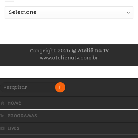
Copyright 2026 ©
Ateliê na TV
www.atelienatv.com.br
HOME
PROGRAMAS
LIVES