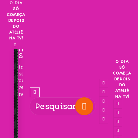
Skip
O DIA
SÓ
to
COMEÇA
content
DEPOIS
DO
ATELIÊ
NA TV!
INSCREVA-
SE!
O DIA
Inscreva-
SÓ
COMEÇA
se
DEPOIS
para
DO
receber
ATELIÊ
novidades!
NA TV!