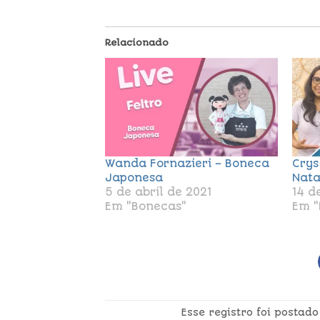
Relacionado
Wanda Fornazieri – Boneca
Crys
Japonesa
Nata
5 de abril de 2021
14 d
Em "Bonecas"
Em "
Esse registro foi postad