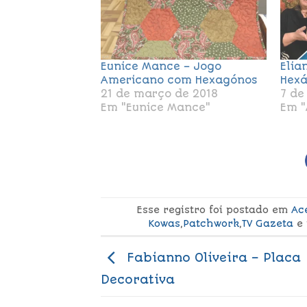
Eunice Mance – Jogo
Elia
Americano com Hexagónos
Hex
21 de março de 2018
7 de
Em "Eunice Mance"
Em "
Esse registro foi postado em
Ac
Kowas
,
Patchwork
,
TV Gazeta
e
Fabianno Oliveira – Placa
Decorativa