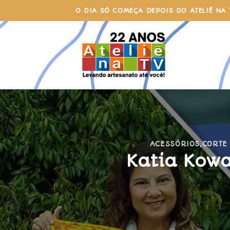
Skip
O DIA SÓ COMEÇA DEPOIS DO ATELIÊ NA 
to
content
ACESSÓRIOS
,
CORTE
Katia Kow