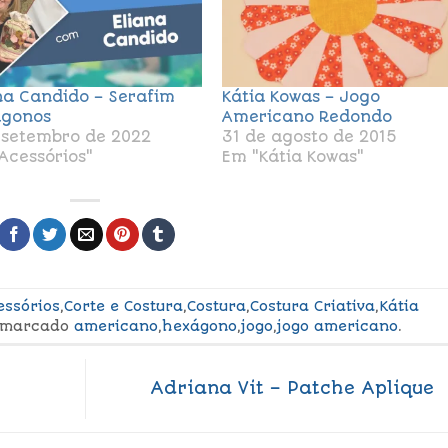
na Candido – Serafim
Kátia Kowas – Jogo
ágonos
Americano Redondo
 setembro de 2022
31 de agosto de 2015
Acessórios"
Em "Kátia Kowas"
essórios
,
Corte e Costura
,
Costura
,
Costura Criativa
,
Kátia
 marcado
americano
,
hexágono
,
jogo
,
jogo americano
.
Adriana Vit – Patche Aplique