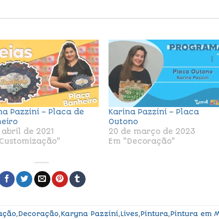
na Pazzini – Placa de
Karina Pazzini – Placa
eiro
Outono
 abril de 2021
20 de março de 2023
Customização"
Em "Decoração"
ação
,
Decoração
,
Karyna Pazzini
,
Lives
,
Pintura
,
Pintura em 