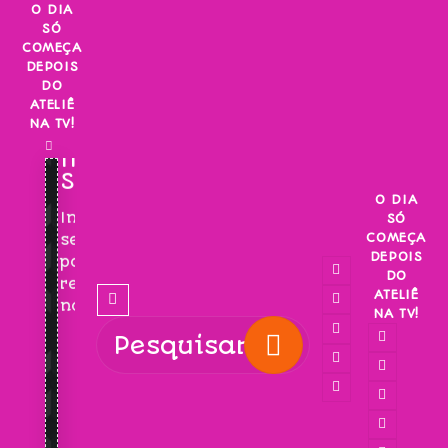
Skip
O DIA
SÓ
to
COMEÇA
content
DEPOIS
DO
ATELIÊ
NA TV!
INSCREVA-
SE!
O DIA
Inscreva-
SÓ
COMEÇA
se
DEPOIS
para
DO
receber
ATELIÊ
novidades!
NA TV!