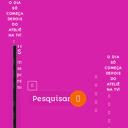
Skip
O DIA
SÓ
to
COMEÇA
content
DEPOIS
DO
ATELIÊ
NA TV!
INSCREVA-
SE!
O DIA
Inscreva-
SÓ
COMEÇA
se
DEPOIS
para
DO
receber
ATELIÊ
novidades!
NA TV!