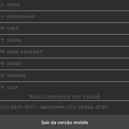
HOME
PROGRAMAS
LIVES
IDEIAS
ONDE ASSISTIR?
SOBRE
VIAGENS
LOJA
WooCommerce not Found
(11) 2501-0111 - WHATSAPP: (11) 99945-2797
Sair da versão mobile