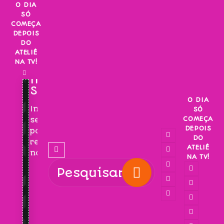
Skip
O DIA
SÓ
to
COMEÇA
content
DEPOIS
DO
ATELIÊ
NA TV!
INSCREVA-
SE!
O DIA
Inscreva-
SÓ
COMEÇA
se
DEPOIS
para
DO
receber
ATELIÊ
novidades!
NA TV!