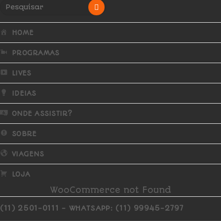
HOME
PROGRAMAS
LIVES
IDEIAS
ONDE ASSISTIR?
SOBRE
VIAGENS
LOJA
WooCommerce not Found
(11) 2501-0111 - WHATSAPP: (11) 99945-2797