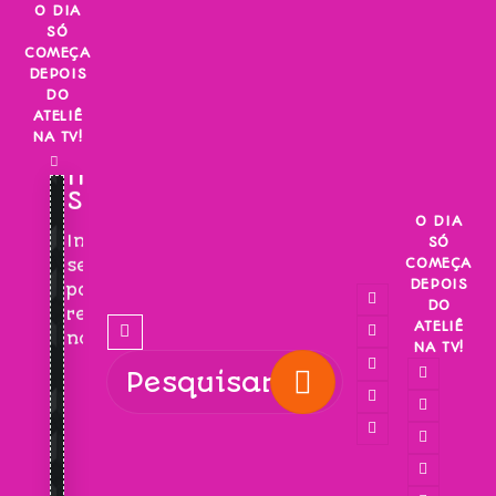
Skip
O DIA
SÓ
to
COMEÇA
content
DEPOIS
DO
ATELIÊ
NA TV!
INSCREVA-
SE!
O DIA
Inscreva-
SÓ
COMEÇA
se
DEPOIS
para
DO
receber
ATELIÊ
novidades!
NA TV!