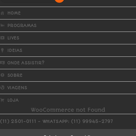
HOME
PROGRAMAS
LIVES
IDEIAS
ONDE ASSISTIR?
SOBRE
VIAGENS
LOJA
WooCommerce not Found
(11) 2501-0111 - WHATSAPP: (11) 99945-2797