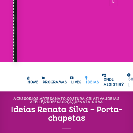
S
ONDE
HOME
PROGRAMAS
LIVES
IDEIAS
ASSISTIR?
ACESSORIOS
,
ARTESANATO
,
COSTURA CRIATIVA
,
IDEIAS
ATELIÊ
,
PROFESSOR(A)
,
RENATA SILVA
Ideias Renata Silva – Porta-
chupetas