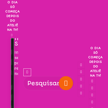
Skip
O DIA
SÓ
to
COMEÇA
content
DEPOIS
DO
ATELIÊ
NA TV!
INSCREVA-
SE!
O DIA
Inscreva-
SÓ
COMEÇA
se
DEPOIS
para
DO
receber
ATELIÊ
novidades!
NA TV!