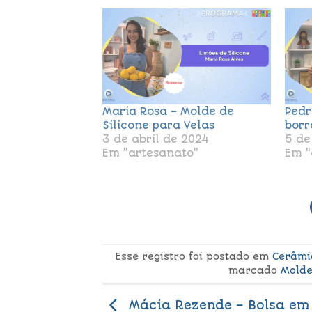
Maria Rosa – Molde de
Pedr
Silicone para Velas
borr
3 de abril de 2024
5 de
Em "artesanato"
Em "
Esse registro foi postado em
Cerâmi
marcado
Mold
Mácia Rezende – Bolsa em