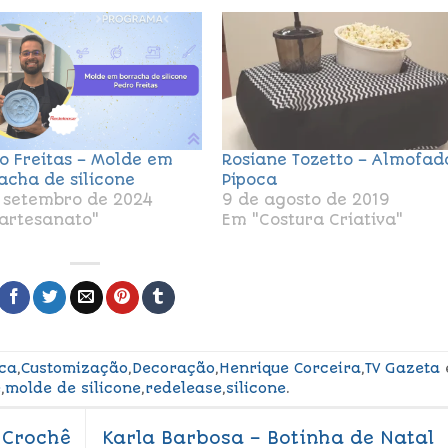
o Freitas – Molde em
Rosiane Tozetto – Almofad
acha de silicone
Pipoca
 setembro de 2024
9 de agosto de 2019
artesanato"
Em "Costura Criativa"
ca
,
Customização
,
Decoração
,
Henrique Corceira
,
TV Gazeta
e
,
molde de silicone
,
redelease
,
silicone
.
 Crochê
Karla Barbosa – Botinha de Natal