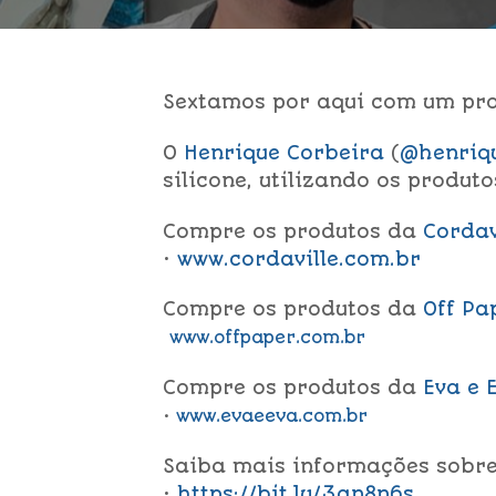
Sextamos por aqui com um prog
O
Henrique Corbeira
(
@henriq
silicone, utilizando os produt
Compre os produtos da
Cordav
•
www.cordaville.com.br
Compre os produtos da
Off Pa
www.offpaper.com.br
Compre os produtos da
Eva e 
•
www.evaeeva.com.br
Saiba mais informações sobre 
•
https://bit.ly/3an8n6s