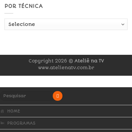
POR TÉCNICA
Copyright 2026 ©
Ateliê na TV
www.atelienatv.com.br
HOME
PROGRAMAS