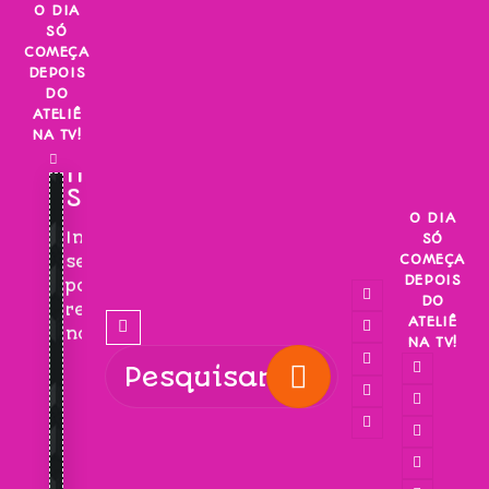
Skip
O DIA
SÓ
to
COMEÇA
content
DEPOIS
DO
ATELIÊ
NA TV!
INSCREVA-
SE!
O DIA
Inscreva-
SÓ
COMEÇA
se
DEPOIS
para
DO
receber
ATELIÊ
novidades!
NA TV!