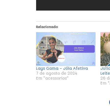
Relacionado
Lays Gama – Jóia Afetiva
Juli
7 de agosto de 2024
Leit
Em "acessorios"
26 d
Em "