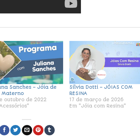
ana Sanches – Jóia de
Silvia Dotti – JÓIAS COM
e Materno
RESINA
e outubro de 2022
17 de março de 2026
Acessórios"
Em "Jóia com Resina"