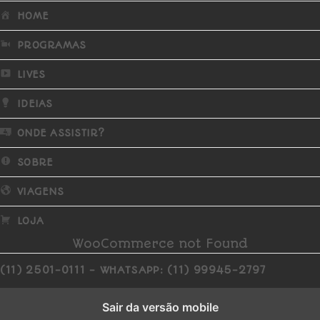
HOME
PROGRAMAS
LIVES
IDEIAS
ONDE ASSISTIR?
SOBRE
VIAGENS
LOJA
WooCommerce not Found
(11) 2501-0111 - WHATSAPP: (11) 99945-2797
Sair da versão mobile