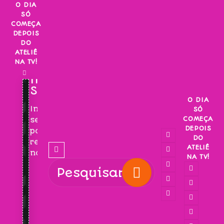
Skip
O DIA
SÓ
to
COMEÇA
content
DEPOIS
DO
ATELIÊ
NA TV!
INSCREVA-
SE!
O DIA
Inscreva-
SÓ
COMEÇA
se
DEPOIS
para
DO
receber
ATELIÊ
novidades!
NA TV!