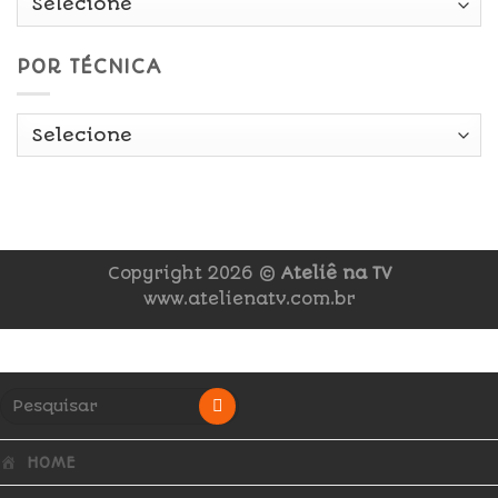
POR TÉCNICA
Copyright 2026 ©
Ateliê na TV
www.atelienatv.com.br
HOME