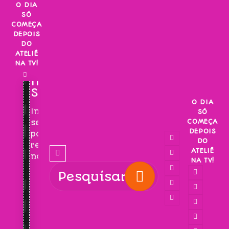
Skip
O DIA
SÓ
to
COMEÇA
content
DEPOIS
DO
ATELIÊ
NA TV!
INSCREVA-
SE!
O DIA
Inscreva-
SÓ
COMEÇA
se
DEPOIS
para
DO
receber
ATELIÊ
novidades!
NA TV!